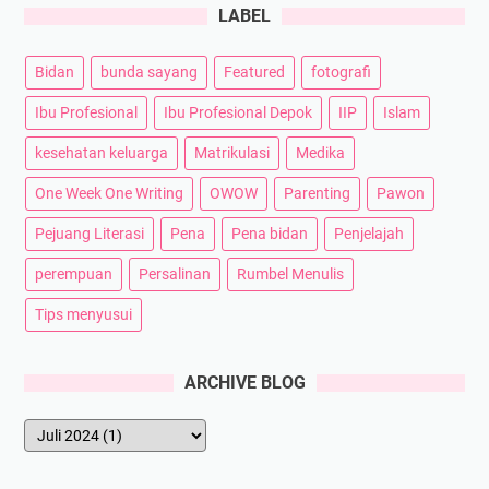
LABEL
Bidan
bunda sayang
Featured
fotografi
Ibu Profesional
Ibu Profesional Depok
IIP
Islam
kesehatan keluarga
Matrikulasi
Medika
One Week One Writing
OWOW
Parenting
Pawon
Pejuang Literasi
Pena
Pena bidan
Penjelajah
perempuan
Persalinan
Rumbel Menulis
Tips menyusui
ARCHIVE BLOG