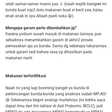
ialah samar-samar manis yaa ☺ (naah wajiib bangeet ini
bunda buat icip2 dulu makanan buat si kecil yaa, kalau
enak anak in sya Allaah pasti suka 😃)
Mengapa garam perlu ditambahkan jg?
Karena yodium susah masuk di makanan lainnya, pun
sebaiknya menambahkan garam di akhir2 proses
pemasakan aja ya bunda. Sama dg seberapa takarannya
untuk garam tadi bahwa rasa yg dihasilkan pada
makanan nanti
Makanan terfortifikasi
Naah ini yang lagi booming banget ya bunda di
perbincangan bunda-bunda yang anaknya sudah MP-ASI
😃 Sebenarnya begini analogi mudahnya (ini ketika saya
dapat ilmu dari tim laktasi dr Asti Praborini, IBCLC), jadi
MPASI itu ada macamnya MPASI homemade vs MPASI