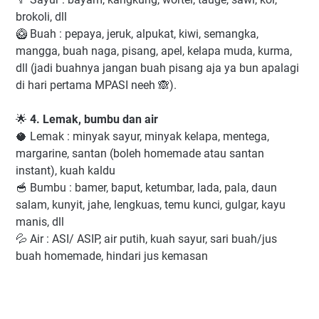
brokoli, dll
🥝 Buah : pepaya, jeruk, alpukat, kiwi, semangka,
mangga, buah naga, pisang, apel, kelapa muda, kurma,
dll (jadi buahnya jangan buah pisang aja ya bun apalagi
di hari pertama MPASI neeh 🙈).
🌟
4. Lemak, bumbu dan air
🥥 Lemak : minyak sayur, minyak kelapa, mentega,
margarine, santan (boleh homemade atau santan
instant), kuah kaldu
🥣 Bumbu : bamer, baput, ketumbar, lada, pala, daun
salam, kunyit, jahe, lengkuas, temu kunci, gulgar, kayu
manis, dll
💦 Air : ASI/ ASIP, air putih, kuah sayur, sari buah/jus
buah homemade, hindari jus kemasan