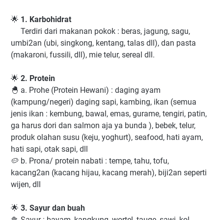
🌟
1. Karbohidrat
Terdiri dari makanan pokok : beras, jagung, sagu,
umbi2an (ubi, singkong, kentang, talas dll), dan pasta
(makaroni, fussili, dll), mie telur, sereal dll.
🌟
2. Protein
🐣 a. Prohe (Protein Hewani) : daging ayam
(kampung/negeri) daging sapi, kambing, ikan (semua
jenis ikan : kembung, bawal, emas, gurame, tengiri, patin,
ga harus dori dan salmon aja ya bunda ), bebek, telur,
produk olahan susu (keju, yoghurt), seafood, hati ayam,
hati sapi, otak sapi, dll
🥔 b. Prona/ protein nabati : tempe, tahu, tofu,
kacang2an (kacang hijau, kacang merah), biji2an seperti
wijen, dll
🌟
3. Sayur dan buah
🥦 Sayur : bayam, kangkung, wortel, tauge, sawi, kol,