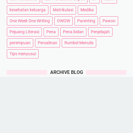
kesehatan keluarga
Matrikulasi
Medika
One Week One Writing
OWOW
Parenting
Pawon
Pejuang Literasi
Pena
Pena bidan
Penjelajah
perempuan
Persalinan
Rumbel Menulis
Tips menyusui
ARCHIVE BLOG
Beranda
© 2023 -
Rumah Pena Viana