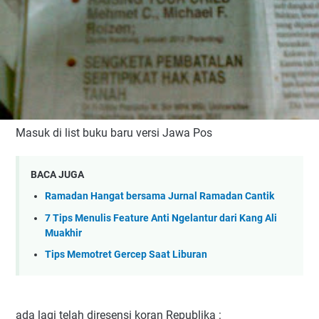
Masuk di list buku baru versi Jawa Pos
BACA JUGA
Ramadan Hangat bersama Jurnal Ramadan Cantik
7 Tips Menulis Feature Anti Ngelantur dari Kang Ali
Muakhir
Tips Memotret Gercep Saat Liburan
ada lagi telah diresensi koran Republika :